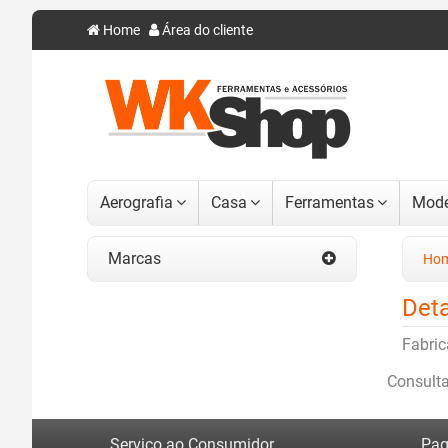
Home
Área do cliente
Aerografia
Casa
Ferramentas
Mode
Marcas
Ho
Deta
Fabric
Consult
Serviço ao Consumidor
Pag