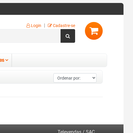
|
Login
Cadastre-se
es
Televendas / SAC