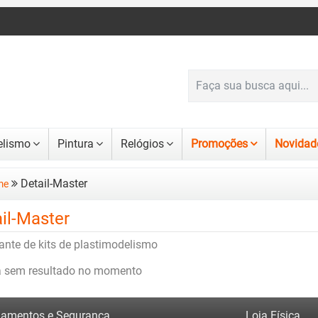
lismo
Pintura
Relógios
Promoções
Novidad
Detail-Master
me
il-Master
ante de kits de plastimodelismo
a sem resultado no momento
amentos e Segurança
Loja Física