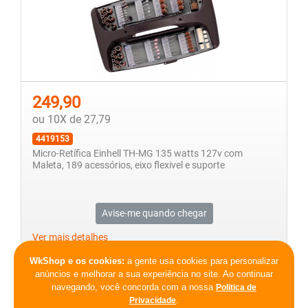
249,90
ou 10X de 27,79
4419153
Micro-Retífica Einhell TH-MG 135 watts 127v com
Maleta, 189 acessórios, eixo flexivel e suporte
Avise-me quando chegar
Ver mais detalhes
WkShop e os cookies:
a gente usa cookies para personalizar
anúncios e melhorar a sua experiência no site. Ao continuar
Primeira
Voltar
1
2
3
navegando, você concorda com a nossa
Politica de
.
Privacidade
Página 3 de 3 (27 Produtos)