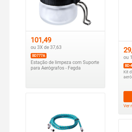
101,49
ou 3X de 37,63
29
BD777A
ou 
Estação de limpeza com Suporte
BD-
para Aerógrafos - Fegda
Kit 
aeró
Ver 