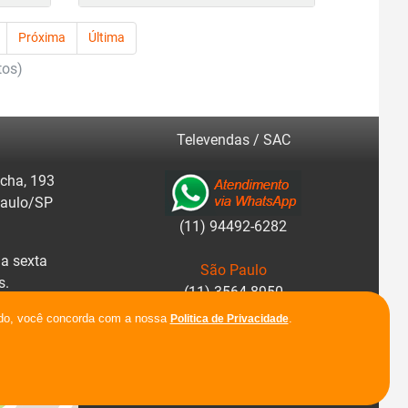
Próxima
Última
tos)
Televendas / SAC
cha, 193
Paulo/SP
(11) 94492-6282
a sexta
São Paulo
s.
(11) 3564-8950
r rotas.
ando, você concorda com a nossa
.
Politica de Privacidade