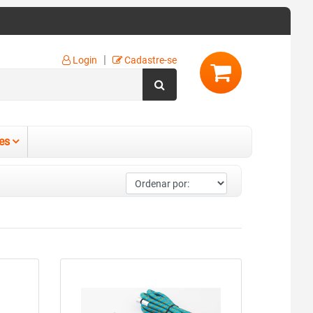
|
Login
Cadastre-se
es