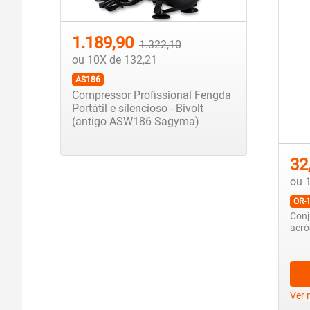
1.189,90
1.322,10
ou 10X de 132,21
AS186
Compressor Profissional Fengda
Portátil e silencioso - Bivolt
(antigo ASW186 Sagyma)
32
ou 
OR-
Conj
aeró
Ver 