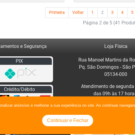
Primeira
Voltar
1
2
3
4
5
Página 2 de 5 (41 Produ
amentos e Segurança
Loja Física
Rua Manoel Martins da Ro
PIX
Pq. São Domingos - São 
05134-000
Atendimento de segunda 
Crédito/Débito
das 09h às 17 hora
Clique no mapa para traça
onalizar anúncios e melhorar a sua experiência no site. Ao continuar naveg
Continuar e Fechar