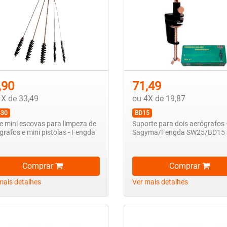
,90
71,49
1X de 33,49
ou 4X de 19,87
430
BD15
de mini escovas para limpeza de
Suporte para dois aerógrafos 
grafos e mini pistolas - Fengda
Sagyma/Fengda SW25/BD15
Comprar
Comprar
mais detalhes
Ver mais detalhes