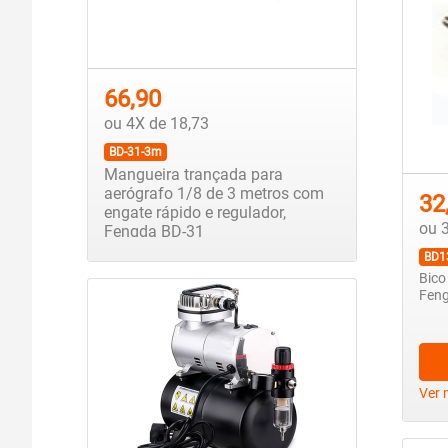
66,90
ou 4X de 18,73
BD-31-3m
Mangueira trançada para
aerógrafo 1/8 de 3 metros com
32
engate rápido e regulador,
ou 
Fengda BD-31
BD1
Bico
Feng
Ver 