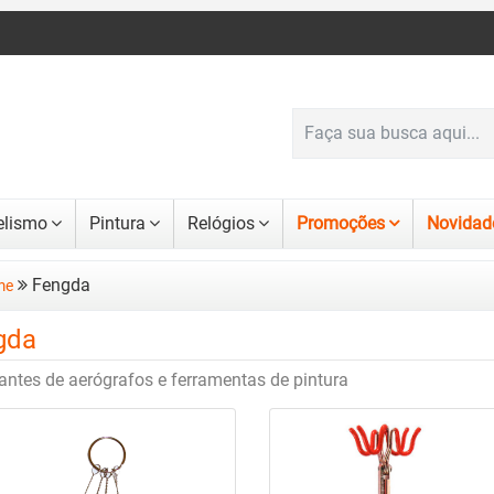
lismo
Pintura
Relógios
Promoções
Novidad
Fengda
me
gda
antes de aerógrafos e ferramentas de pintura