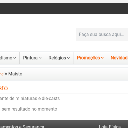
lismo
Pintura
Relógios
Promoções
Novidad
Maisto
me
sto
ante de miniaturas e die-casts
a sem resultado no momento
amentos e Segurança
Loja Física