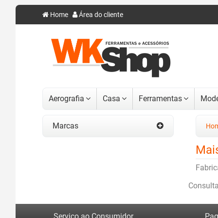
Home
Área do cliente
Aerografia
Casa
Ferramentas
Mode
Marcas
Ho
Mai
Fabric
Consult
Serviço ao Consumidor
Pag