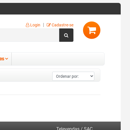
|
Login
Cadastre-se
es
Televendas / SAC