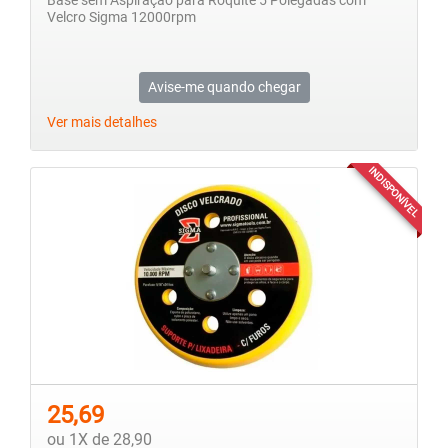
Base sem Aspiração para Roquite 5 Polegadas com
Velcro Sigma 12000rpm
Avise-me quando chegar
Ver mais detalhes
INDISPONÍVEL
25,69
ou 1X de 28,90