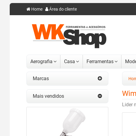
Home
Área do cliente
Aerografia
Casa
Ferramentas
Mode
Marcas
Ho
Wim
Mais vendidos
Lider 