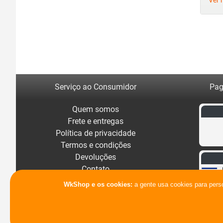
Ver 
Serviço ao Consumidor
Pag
Quem somos
Frete e entregas
Política de privacidade
Termos e condições
Devoluções
Contato
WkShop e os cookies:
a gente usa cookies para pers