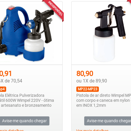
INDISPONÍVEL
0,91
80,90
6X de 70,54
ou 1X de 89,90
p4
MP22-MP23
ola Elétrica Pulverizadora
Pistola de ar direto Wimpel 
átil 600W Wimpel 220V - ótima
com corpo e caneca em nylon 
 artesanato e bronzeamento
em INOX 1,2mm
Avise-me quando chegar
Avise-me quando chega