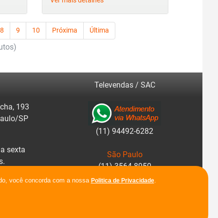
Ver mais detalhes
8
9
10
Próxima
Última
utos)
Televendas / SAC
cha, 193
Paulo/SP
(11) 94492-6282
a sexta
São Paulo
s.
(11) 3564-8950
r rotas.
ando, você concorda com a nossa
.
Politica de Privacidade