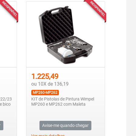
INDISPONÍVEL
INDISPONÍVEL
1.225,49
ou 10X de 136,19
MP260-MP262
MP22/23
KIT de Pistolas de Pintura Wimpel
e bico
MP260 e MP262 com Maleta
r
Avise-me quando chegar