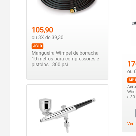
105,90
ou 3X de 39,30
JG10
Mangueira Wimpel de borracha
10 metros para compressores e
17
pistolas - 300 psi
ou 
MP1
Aeró
Wimp
e 30
Ver 