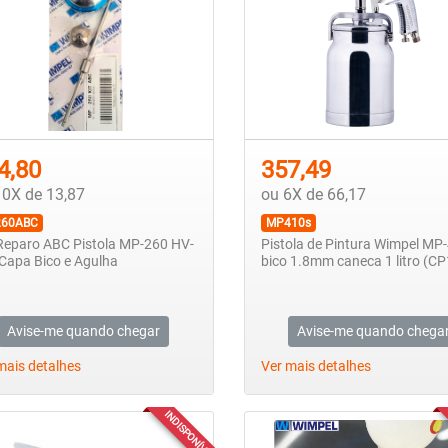
4,80
357,49
10X de 13,87
ou 6X de 66,17
60ABC
MP410s
Reparo ABC Pistola MP-260 HV-
Pistola de Pintura Wimpel MP
Capa Bico e Agulha
bico 1.8mm caneca 1 litro (CP
Avise-me quando chegar
Avise-me quando chega
mais detalhes
Ver mais detalhes
INDISPONÍVEL