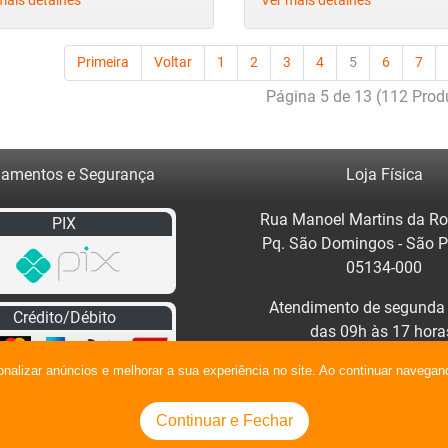
mais detalhes
Ver mais detalhes
Primeira
Voltar
1
2
3
4
5
6
7
Página 5 de 13 (112 Prod
amentos e Segurança
Loja Física
Rua Manoel Martins da Ro
PIX
Pq. São Domingos - São 
05134-000
Atendimento de segunda 
Crédito/Débito
das 09h às 17 hora
Clique no mapa para traça
onalizar anúncios e melhorar a sua experiência no site. Ao continuar naveg
Continuar e Fechar