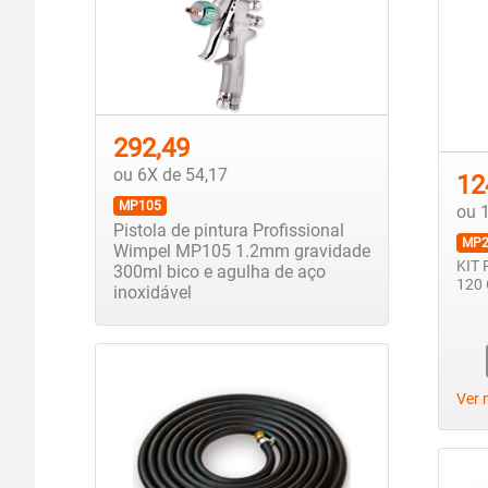
292,49
ou 6X de 54,17
12
MP105
ou 
Pistola de pintura Profissional
MP2
Wimpel MP105 1.2mm gravidade
KIT 
300ml bico e agulha de aço
120 
inoxidável
Ver 