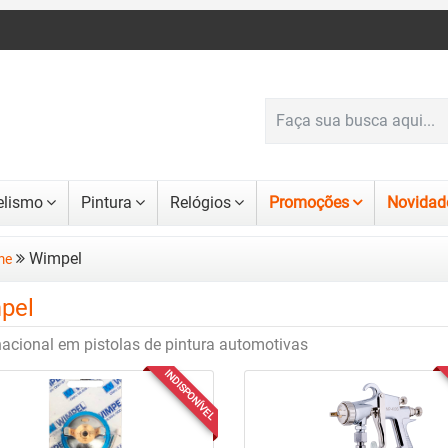
lismo
Pintura
Relógios
Promoções
Novidad
Wimpel
me
pel
nacional em pistolas de pintura automotivas
INDISPONÍVEL