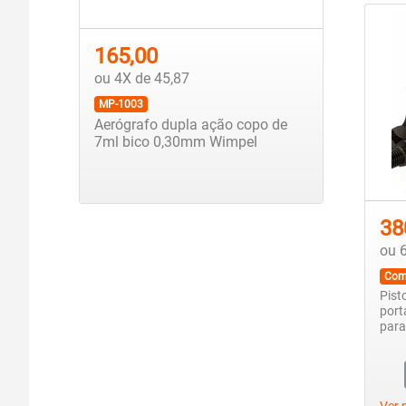
165,00
ou 4X de 45,87
MP-1003
Aerógrafo dupla ação copo de
7ml bico 0,30mm Wimpel
38
ou 
Com
Pist
port
para