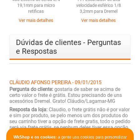
19,1mm para micro
velocidade esférico 1/8
v
retificas
3,2mm para Dremel
Ver mais detalhes
Ver mais detalhes
Dúvidas de clientes - Perguntas
e Respostas
CLÁUDIO AFONSO PEREIRA - 09/01/2015
Pergunta do cliente:
gostaria de saber se acima de
certo valor o frete é grátis. Estou precisando de uns
acessórios Dremel. Grato! Cláudio/Lagamar-MG
Resposta da loja:
Claudio, o frete grátis não é por valor
e sim por produto, se pelo menos um dos produtos do
seu carrinho tiver a opção de frete gratis, todo o pedido
será via frete grátis, se nenhum deles tiver essa opção
o sistema vai calcular o valor do frete para o lote todo,
WkShop e os cookies:
a gente usa cookies para personalizar
baseado no peso e tamanho final do pacote,