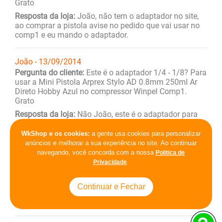
Grato
Resposta da loja:
João, não tem o adaptador no site,
ao comprar a pistola avise no pedido que vai usar no
comp1 e eu mando o adaptador.
João - 13/09/2014
Pergunta do cliente:
Este é o adaptador 1/4 - 1/8? Para
usar a Mini Pistola Arprex Stylo AD 0.8mm 250ml Ar
Direto Hobby Azul no compressor Winpel Comp1.
Grato
Resposta da loja:
Não João, este é o adaptador para
usar em engate rápido. Você precisa desse 1/4-1/8?
WkShop e os cookies:
a gente usa cookies para personalizar
anúncios e melhorar a sua experiência no site. Ao continuar
warlley - 15/5/2014
navegando, você concorda com a nossa
Politica de
Pergunta do cliente:
Este engate da para a mp105???
.
Privacidade
Da winpel...pq queria saber com aquela rosca se daria
certo com essr engate...
Continuar e Fechar
Resposta da loja:
Sim , em qualquer pistola da certo,
são todas de 1/4 como ele.