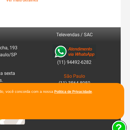
Ver mais detalhes
Televendas / SAC
cha, 193
Paulo/SP
(11) 94492-6282
a sexta
São Paulo
s.
(11) 3564-8950
r rotas.
ando, você concorda com a nossa
.
Politica de Privacidade