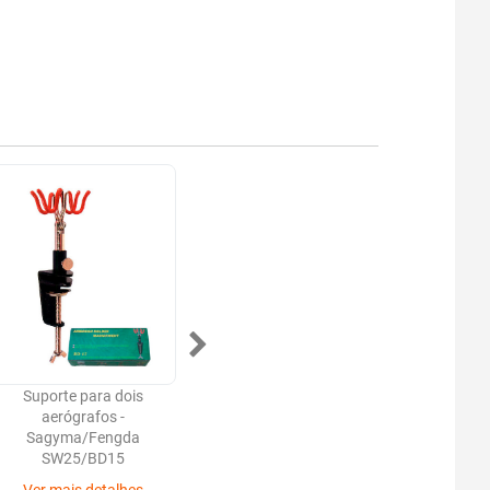
Suporte para dois
Distribuidor de ar Fengda
Kit de 
aerógrafos -
com 3 saídas - BD-13
limpeza
Sagyma/Fengda
Ver mais detalhes
SW25/BD15
Ver 