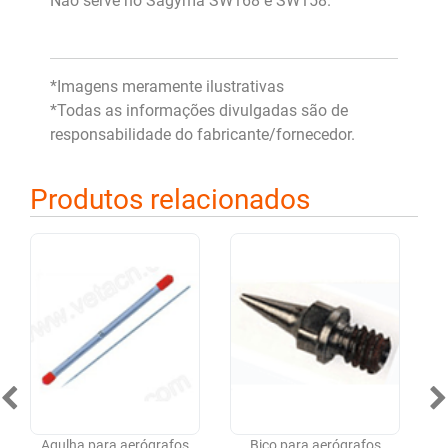
Não serve no Sagyma SW168 e SW158.
*Imagens meramente ilustrativas
*Todas as informações divulgadas são de
responsabilidade do fabricante/fornecedor.
Produtos relacionados
Agulha para aerógrafos
Bico para aerógrafos
Vá