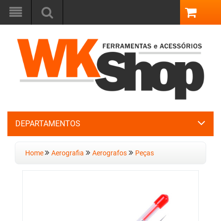
DEPARTAMENTOS
Home
Aerografia
Aerografos
Peças