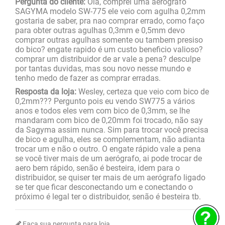
Pergunta do cliente:
Ola, comprei uma aerografo
SAGYMA modelo SW-775 ele veio com agulha 0,2mm
gostaria de saber, pra nao comprar errado, como faço
para obter outras agulhas 0,3mm e 0,5mm devo
comprar outras agulhas somente ou tambem presiso
do bico? engate rapido é um custo beneficio valioso?
comprar um distribuidor de ar vale a pena? desculpe
por tantas duvidas, mas sou novo nesse mundo e
tenho medo de fazer as comprar erradas.
Resposta da loja:
Wesley, certeza que veio com bico de
0,2mm??? Pergunto pois eu vendo SW775 a vários
anos e todos eles vem com bico de 0,3mm, se lhe
mandaram com bico de 0,20mm foi trocado, não say
da Sagyma assim nunca. Sim para trocar você precisa
de bico e agulha, eles se complementam, não adianta
trocar um e não o outro. O engate rápido vale a pena
se você tiver mais de um aerógrafo, ai pode trocar de
aero bem rápido, senão é besteira, idem para o
distribuidor, se quiser ter mais de um aerógrafo ligado
se ter que ficar desconectando um e conectando o
próximo é legal ter o distribuidor, senão é besteira tb.
Faça sua pergunta para loja