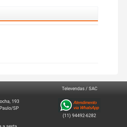
Televendas / SAC
ocha, 193
 Paulo/SP
(11) 94492-6282
 a sexta