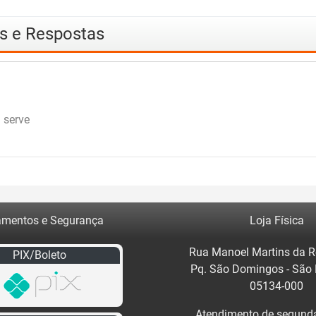
as e Respostas
 serve
mentos e Segurança
Loja Física
Rua Manoel Martins da R
PIX/Boleto
Pq. São Domingos - São
05134-000
Atendimento de segunda