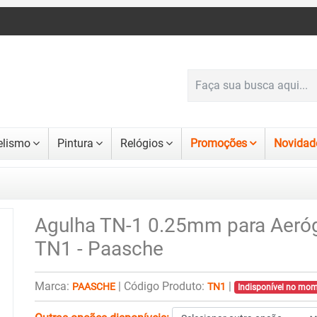
lismo
Pintura
Relógios
Promoções
Novidad
Agulha TN-1 0.25mm para Aeróg
TN1 - Paasche
Marca:
|
Código Produto:
|
PAASCHE
TN1
Indisponível no mo