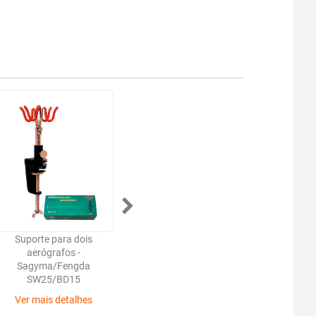
Suporte para dois
Distribuidor de ar Fengda
Kit de 
aerógrafos -
com 3 saídas - BD-13
limpeza
Sagyma/Fengda
Ver mais detalhes
SW25/BD15
Ver 
Ver mais detalhes