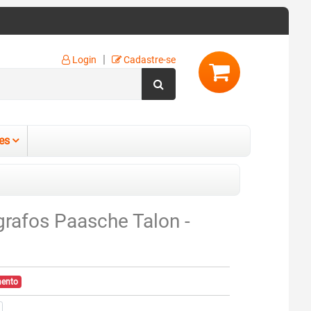
|
Login
Cadastre-se
es
rafos Paasche Talon -
mento