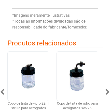
*Imagens meramente ilustrativas
*Todas as informações divulgadas são de
responsabilidade do fabricante/fornecedor.
Produtos relacionados
Copo de tinta de vidro 22ml
Copo de tinta de vidro para
D
Steula para aerógrafos
aerógrafos SW776