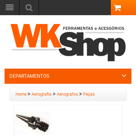
DEPARTAMENTOS
Home
Aerografia
Aerografos
Peças