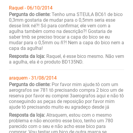
Raquel - 06/10/2014
Pergunta do cliente:
Tenho uma STEULA BC61 de bico
0,3mm gostaria de mudar para o 0,5mm seria esse
desse link né?! Só para confirmar, ele vem com a
agulha também como na descrição?! Gostaria de
saber tmb se preciso trocar a capa do bico se eu
mudar para o 0,5mm ou ñ?! Nem a capa do bico nem a
capa da agulha!
Resposta da loja:
Raquel, é esse bico mesmo. Não vem
a agulha, ela é o produto BD135ND.
araquem - 31/08/2014
Pergunta do cliente:
Por favor mim ajude.tô com um
aerografos sw 781 tô precisando compra 2 bico um de
reserva por favor eu comprei 3aerografos aqui e não tô
conseguindo as peças de reposição por favor mim
ajude tô precisando muito eu agradeço desde já
Resposta da loja:
Atraquem, estou com o mesmo
problema e não encontro esse bico, tenho um 780
parecido com o seu e não acho esse bico para
comprar. Vou testar um bico de outra marca,se