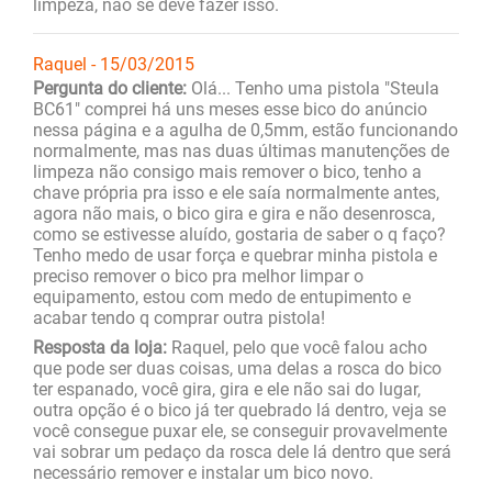
limpeza, não se deve fazer isso.
Raquel - 15/03/2015
Pergunta do cliente:
Olá... Tenho uma pistola "Steula
BC61" comprei há uns meses esse bico do anúncio
nessa página e a agulha de 0,5mm, estão funcionando
normalmente, mas nas duas últimas manutenções de
limpeza não consigo mais remover o bico, tenho a
chave própria pra isso e ele saía normalmente antes,
agora não mais, o bico gira e gira e não desenrosca,
como se estivesse aluído, gostaria de saber o q faço?
Tenho medo de usar força e quebrar minha pistola e
preciso remover o bico pra melhor limpar o
equipamento, estou com medo de entupimento e
acabar tendo q comprar outra pistola!
Resposta da loja:
Raquel, pelo que você falou acho
que pode ser duas coisas, uma delas a rosca do bico
ter espanado, você gira, gira e ele não sai do lugar,
outra opção é o bico já ter quebrado lá dentro, veja se
você consegue puxar ele, se conseguir provavelmente
vai sobrar um pedaço da rosca dele lá dentro que será
necessário remover e instalar um bico novo.