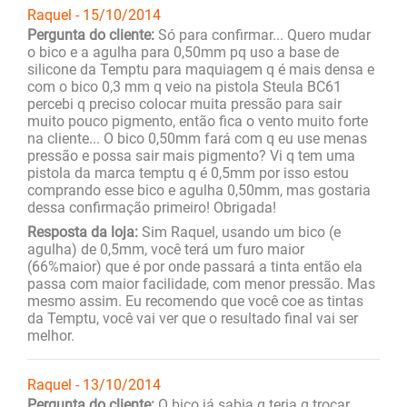
Raquel - 15/10/2014
Pergunta do cliente:
Só para confirmar... Quero mudar
o bico e a agulha para 0,50mm pq uso a base de
silicone da Temptu para maquiagem q é mais densa e
com o bico 0,3 mm q veio na pistola Steula BC61
percebi q preciso colocar muita pressão para sair
muito pouco pigmento, então fica o vento muito forte
na cliente... O bico 0,50mm fará com q eu use menas
pressão e possa sair mais pigmento? Vi q tem uma
pistola da marca temptu q é 0,5mm por isso estou
comprando esse bico e agulha 0,50mm, mas gostaria
dessa confirmação primeiro! Obrigada!
Resposta da loja:
Sim Raquel, usando um bico (e
agulha) de 0,5mm, você terá um furo maior
(66%maior) que é por onde passará a tinta então ela
passa com maior facilidade, com menor pressão. Mas
mesmo assim. Eu recomendo que você coe as tintas
da Temptu, você vai ver que o resultado final vai ser
melhor.
Raquel - 13/10/2014
Pergunta do cliente:
O bico já sabia q teria q trocar