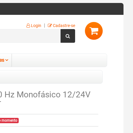
|
Login
Cadastre-se
es
 60 Hz Monofásico 12/24V
T
no momento