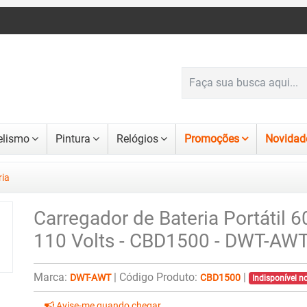
lismo
Pintura
Relógios
Promoções
Novidad
ria
Carregador de Bateria Portátil
110 Volts - CBD1500 - DWT-AW
Marca:
|
Código Produto:
|
DWT-AWT
CBD1500
Indisponível 
Avise-me quando chegar