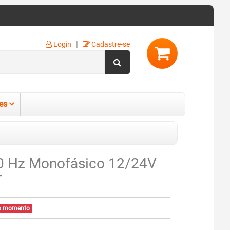
|
Login
Cadastre-se
es
 60 Hz Monofásico 12/24V
T
no momento