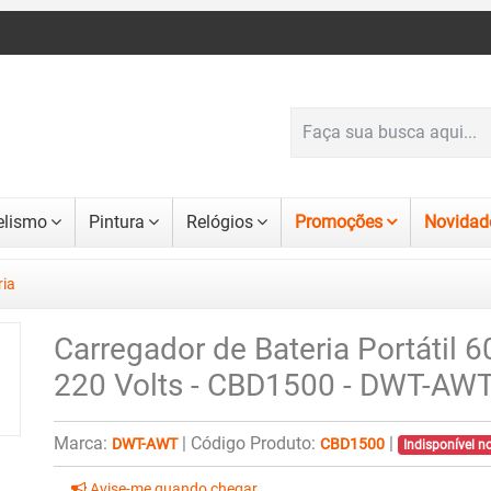
lismo
Pintura
Relógios
Promoções
Novidad
ria
Carregador de Bateria Portátil
220 Volts - CBD1500 - DWT-AW
Marca:
|
Código Produto:
|
DWT-AWT
CBD1500
Indisponível 
Avise-me quando chegar