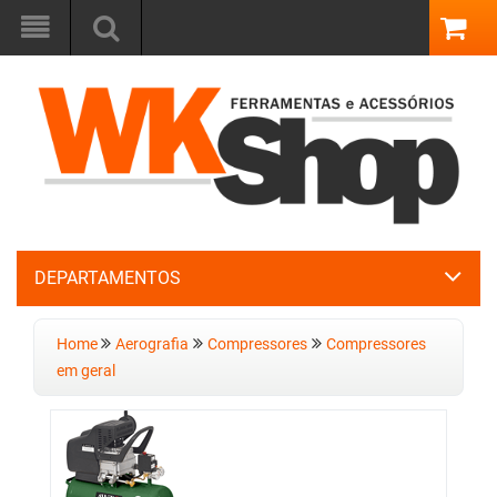
DEPARTAMENTOS
Home
Aerografia
Compressores
Compressores
em geral