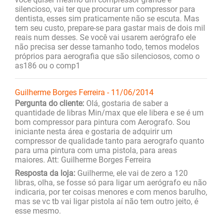
silencioso, vai ter que procurar um compressor para
dentista, esses sim praticamente não se escuta. Mas
tem seu custo, prepare-se para gastar mais de dois mil
reais num desses. Se você vai usarem aerógrafo ele
não precisa ser desse tamanho todo, temos modelos
próprios para aerografia que são silenciosos, como o
as186 ou o comp1
Guilherme Borges Ferreira - 11/06/2014
Pergunta do cliente:
Olá, gostaria de saber a
quantidade de libras Min/max que ele libera e se é um
bom compressor para pintura com Aerografo. Sou
iniciante nesta área e gostaria de adquirir um
compressor de qualidade tanto para aerografo quanto
para uma pintura com uma pistola, para areas
maiores. Att: Guilherme Borges Ferreira
Resposta da loja:
Guilherme, ele vai de zero a 120
libras, olha, se fosse só para ligar um aerógrafo eu não
indicaria, por ter coisas menores e com menos barulho,
mas se vc tb vai ligar pistola aí não tem outro jeito, é
esse mesmo.