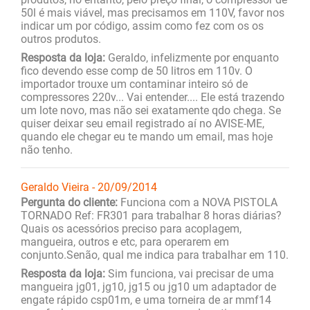
50l é mais viável, mas precisamos em 110V, favor nos
indicar um por código, assim como fez com os os
outros produtos.
Resposta da loja:
Geraldo, infelizmente por enquanto
fico devendo esse comp de 50 litros em 110v. O
importador trouxe um contaminar inteiro só de
compressores 220v... Vai entender.... Ele está trazendo
um lote novo, mas não sei exatamente qdo chega. Se
quiser deixar seu email registrado aí no AVISE-ME,
quando ele chegar eu te mando um email, mas hoje
não tenho.
Geraldo Vieira - 20/09/2014
Pergunta do cliente:
Funciona com a NOVA PISTOLA
TORNADO Ref: FR301 para trabalhar 8 horas diárias?
Quais os acessórios preciso para acoplagem,
mangueira, outros e etc, para operarem em
conjunto.Senão, qual me indica para trabalhar em 110.
Resposta da loja:
Sim funciona, vai precisar de uma
mangueira jg01, jg10, jg15 ou jg10 um adaptador de
engate rápido csp01m, e uma torneira de ar mmf14