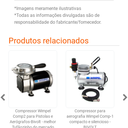
*Imagens meramente ilustrativas
*Todas as informações divulgadas são de
responsabilidade do fabricante/fornecedor.
Produtos relacionados
Compressor Wimpel
Compressor para
Comp2 para Pistolas e
aerografia Wimpel Comp-1
a
Aerógrafos-Bivolt - melhor
compacto e silencioso -
Tufãozinho do mercado
BIVOLT