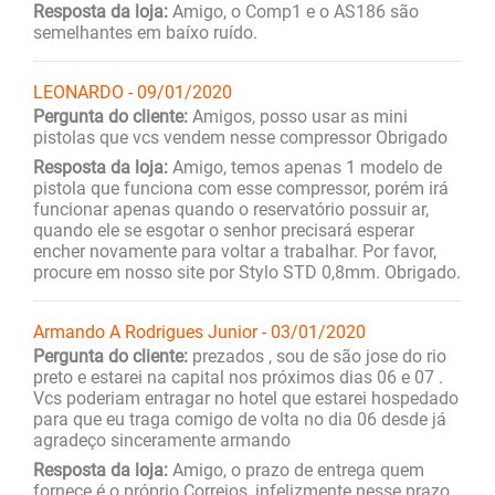
Resposta da loja:
Amigo, o Comp1 e o AS186 são
semelhantes em baíxo ruído.
LEONARDO - 09/01/2020
Pergunta do cliente:
Amigos, posso usar as mini
pistolas que vcs vendem nesse compressor Obrigado
Resposta da loja:
Amigo, temos apenas 1 modelo de
pistola que funciona com esse compressor, porém irá
funcionar apenas quando o reservatório possuir ar,
quando ele se esgotar o senhor precisará esperar
encher novamente para voltar a trabalhar. Por favor,
procure em nosso site por Stylo STD 0,8mm. Obrigado.
Armando A Rodrigues Junior - 03/01/2020
Pergunta do cliente:
prezados , sou de são jose do rio
preto e estarei na capital nos próximos dias 06 e 07 .
Vcs poderiam entragar no hotel que estarei hospedado
para que eu traga comigo de volta no dia 06 desde já
agradeço sinceramente armando
Resposta da loja:
Amigo, o prazo de entrega quem
fornece é o próprio Correios, infelizmente nesse prazo