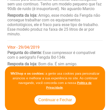
sem uso continuo. Tenho um modelo pequeno que faz
90db de ruido (é insuportavel). No aguardo Marcio
Resposta da loja:
Amigo, esse modelo da Fengda não
consegue trabalhar com os equipamentos
odontológicos, ele é fraco para esse tipo de trabalho.
Esse modelo produz na faixa de 25 litros de ar por
minuto.
Vítor - 29/04/2019
Pergunta do cliente:
Esse compressor é compatível
com o aerógrafo Fengda Bd-134k
Resposta da loja:
Bom dia. É sim amigo.
WkShop e os cookies:
a gente usa cookies para personalizar
Marcelo - 23/03/2019
anúncios e melhorar a sua experiência no site. Ao continuar
Pergunta do cliente:
Vc vende já montado com
navegando, você concorda com a nossa
Politica de
mangueira e caneta
.
Privacidade
Resposta da loja:
Amigo, o que o senhor irá pintar?
Posso lhe enviar os códigos dos produtos e o senhor
Continuar e Fechar
montar o seu kit, é mais fácil. Obrigado e aguardo
retorno.