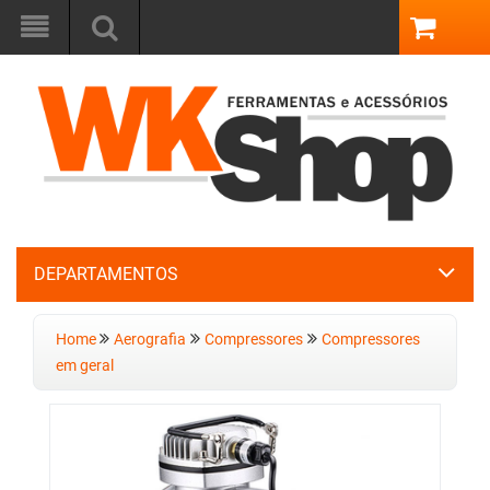
DEPARTAMENTOS
Home
Aerografia
Compressores
Compressores
em geral