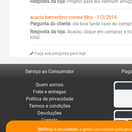
Resposta da loja:
Próprio para ela nenhum amigo
acacio bernardino correia filho - 1/2/2014
Pergunta do cliente:
ola boa tarde caso eu compr
Resposta da loja:
Acacio, clique em comprar, e n
total.
Faça sua pergunta para loja
Serviço ao Consumidor
Paga
Quem somos
Frete e entregas
Política de privacidade
Termos e condições
Devoluções
Contato
WkShop e os cookies:
a gente usa cookies para pers