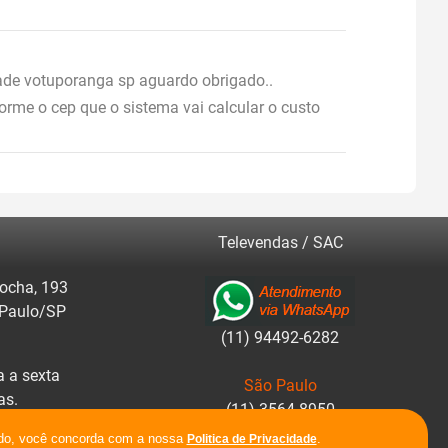
dade votuporanga sp aguardo obrigado..
forme o cep que o sistema vai calcular o custo
Televendas / SAC
ocha, 193
 Paulo/SP
(11) 94492-6282
 a sexta
São Paulo
as.
(11) 3564-8950
ar rotas.
ando, você concorda com a nossa
.
Politica de Privacidade