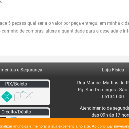
.
ace 5 peçass qual seria o valor por peça entregui em minha ci
o carrinho de compras, altere a quantidade para a desejada e in
mentos e Segurança
Loja Física
Rua Manoel Martins da R
PIX/Boleto
Pq. São Domingos - São
05134-000
Atendimento de segunda
Crédito/Débito
das 09h às 17 hor
Clique no mapa para traç
onalizar anúncios e melhorar a sua experiência no site. Ao continuar naveg