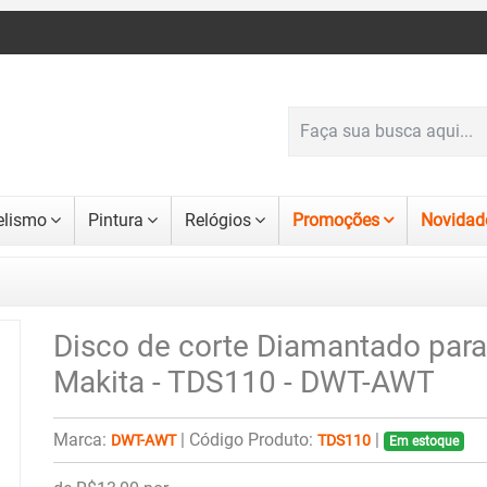
lismo
Pintura
Relógios
Promoções
Novidad
Disco de corte Diamantado para
Makita - TDS110 - DWT-AWT
Marca:
|
Código Produto:
|
DWT-AWT
TDS110
Em estoque