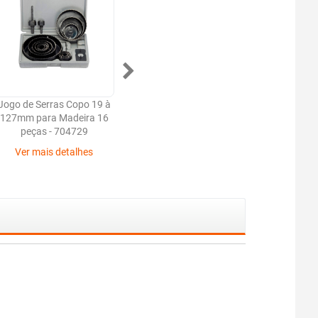
Jogo de Serras Copo 19 à
Disco de Serra Circular
Disco 
127mm para Madeira 16
Bosch 184mm para
Bosc
peças - 704729
madeira 40 dentes
made
Ver mais detalhes
Ver mais detalhes
Ver 