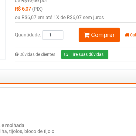
de
R$13,00
por
R$ 6,07
(PIX)
ou R$6,07 em até 1X de R$6,07 sem juros
Comprar
Quantidade:
Cal
Dúvidas de clientes
Tire suas dúvidas !
s e molhada
a, tijolos, bloco de tijolo