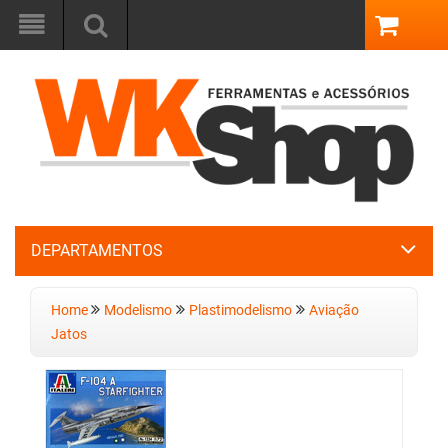
DEPARTAMENTOS
Home
Modelismo
Plastimodelismo
Aviação
Jatos