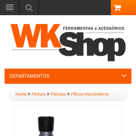
DEPARTAMENTOS
Home
Pintura
Pistolas
Filtros/manômetros