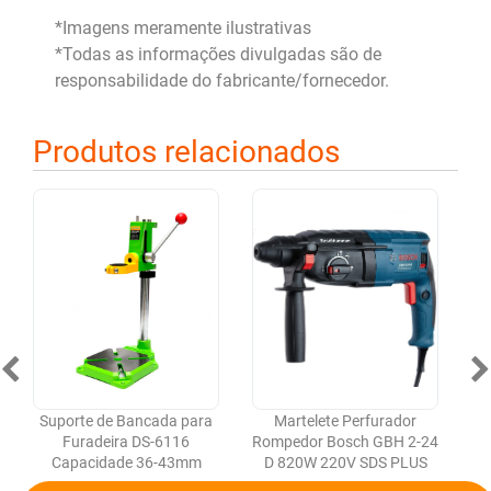
*Imagens meramente ilustrativas
*Todas as informações divulgadas são de
responsabilidade do fabricante/fornecedor.
Produtos relacionados
Suporte de Bancada para
Martelete Perfurador
Furadeira DS-6116
Rompedor Bosch GBH 2-24
Ro
Capacidade 36-43mm
D 820W 220V SDS PLUS
c