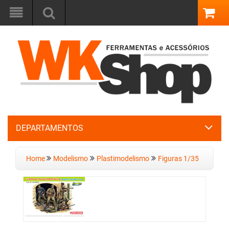
DEPARTAMENTOS
Home
Modelismo
Plastimodelismo
Figuras 1/35