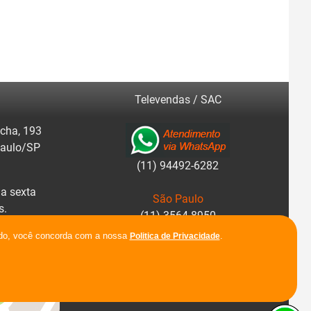
Televendas / SAC
cha, 193
Paulo/SP
(11) 94492-6282
a sexta
São Paulo
s.
(11) 3564-8950
r rotas.
ando, você concorda com a nossa
.
Politica de Privacidade