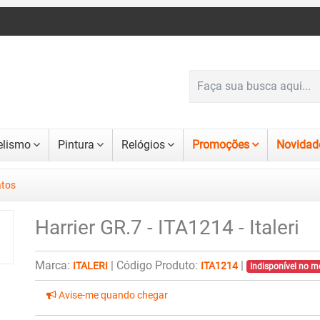
lismo
Pintura
Relógios
Promoções
Novidad
atos
Harrier GR.7 - ITA1214 - Italeri
Marca:
|
Código Produto:
|
ITALERI
ITA1214
Indisponível no 
Avise-me quando chegar