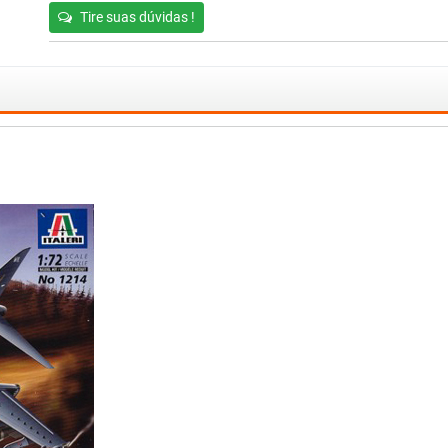
Tire suas dúvidas !