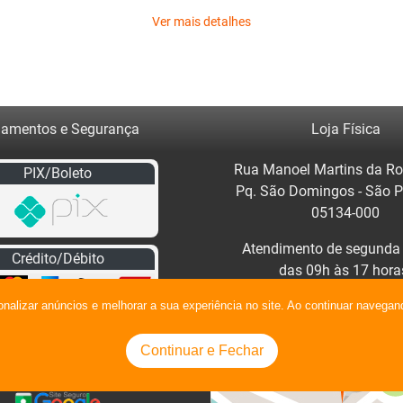
Ver mais detalhes
amentos e Segurança
Loja Física
Rua Manoel Martins da Ro
PIX/Boleto
Pq. São Domingos - São 
05134-000
Atendimento de segunda 
Crédito/Débito
das 09h às 17 hora
Clique no mapa para traça
onalizar anúncios e melhorar a sua experiência no site. Ao continuar naveg
Continuar e Fechar