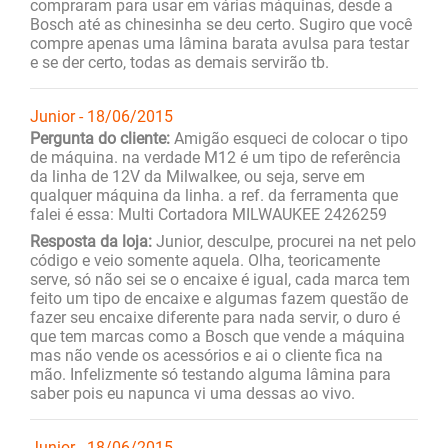
compraram para usar em várias máquinas, desde a
Bosch até as chinesinha se deu certo. Sugiro que você
compre apenas uma lâmina barata avulsa para testar
e se der certo, todas as demais servirão tb.
Junior - 18/06/2015
Pergunta do cliente:
Amigão esqueci de colocar o tipo
de máquina. na verdade M12 é um tipo de referência
da linha de 12V da Milwalkee, ou seja, serve em
qualquer máquina da linha. a ref. da ferramenta que
falei é essa: Multi Cortadora MILWAUKEE 2426259
Resposta da loja:
Junior, desculpe, procurei na net pelo
código e veio somente aquela. Olha, teoricamente
serve, só não sei se o encaixe é igual, cada marca tem
feito um tipo de encaixe e algumas fazem questão de
fazer seu encaixe diferente para nada servir, o duro é
que tem marcas como a Bosch que vende a máquina
mas não vende os acessórios e ai o cliente fica na
mão. Infelizmente só testando alguma lâmina para
saber pois eu napunca vi uma dessas ao vivo.
Junior - 18/06/2015