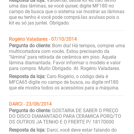
Resposta da loja:
Valdemar, desse kit eu não tenho
uma das lâminas, se você quiser, digite MF180 no
campo de busca que o sistema vai mostrar as lâminas
que eu tenho é você pode comprá-las avulsas pois o
kit eu só jas juntei. Obrigado.
Rogério Valadares - 07/10/2014
Pergunta do cliente:
Bom dia! Há tempos, comprei uma
multicortadora com vocês. Estou precisando da
"lâmina" para retirada de cerâmica em piso. Aquela
lâmina diamantada. Favor informar o modelo e valor
para compra. Muito Obrigado. At. Rogério Valadares.
Resposta da loja:
Caro Rogério, o código dela é
MFCA65 digite no campo de busca, ou digite mf180
que ele mostra todos os acessórios para a máquina.
DARCI - 23/08/2014
Pergunta do cliente:
GOSTARIA DE SABER O PREÇO
DO DISCO DIAMANTADO PARA CERAMICA PORQ/TO
OS OUTROS JA TENHO E O FRERTE P/ 18170000
Resposta da loja:
Darci, você deve estar falando do