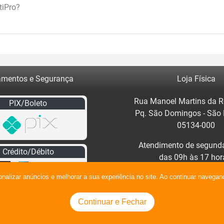
tiPro?
mentos e Segurança
Loja Física
Rua Manoel Martins da R
PIX/Boleto
Pq. São Domingos - São
05134-000
Atendimento de segunda
Crédito/Débito
das 09h às 17 hor
Clique no mapa para traç
onalizar anúncios e melhorar a sua experiência no site. Ao continuar naveg
Continuar e Fechar