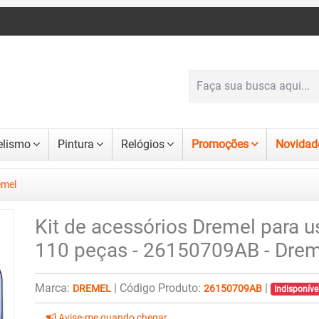
lismo
Pintura
Relógios
Promoções
Novidad
emel
Kit de acessórios Dremel para 
110 peças - 26150709AB - Drem
Marca:
|
Código Produto:
|
DREMEL
26150709AB
Indisponív
Avise-me quando chegar