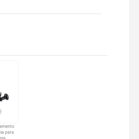
emento
uia para
pia