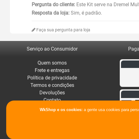
Pergunta do cliente:
Este Kit serve na Dremel Mul
Resposta da loja:
Sim, é padrão.
Faça sua pergunta para loja
Serviço ao Consumidor
Paga
Quem somos
Frete e entregas
Política de privacidade
Termos e condições
Devoluções
Contato
WkShop e os cookies:
a gente usa cookies para pers