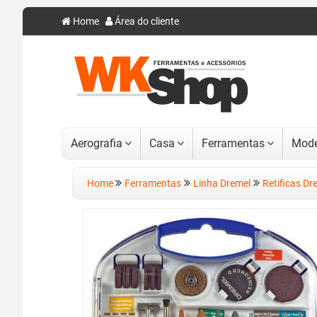
Home
Área do cliente
Aerografia
Casa
Ferramentas
Mode
Home
Ferramentas
Linha Dremel
Retificas Dr