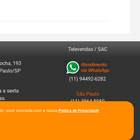
Televendas / SAC
ocha, 193
 Paulo/SP
(11) 94492-6282
 a sexta
São Paulo
as.
(11) 3564-8950
ar rotas.
ando, você concorda com a nossa
.
Politica de Privacidade