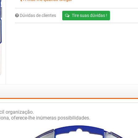
Dúvidas de clientes
Tire suas dúvidas !
cil organização.
iona, oferece-lhe inúmeras possibilidades.