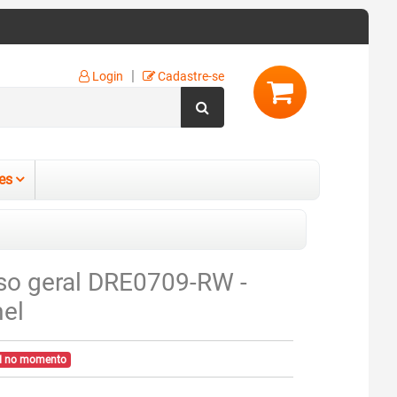
|
Login
Cadastre-se
es
uso geral DRE0709-RW -
el
el no momento