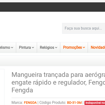
lismo
Pintura
Relógios
Promoções
Novidad
Mangueira trançada para aerógr
engate rápido e regulador, Feng
Fengda
Marca:
|
Código Produto:
|
FENGDA
BD-31-3M
Indisponível 