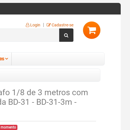
|
Login
Cadastre-se
es
afo 1/8 de 3 metros com
da BD-31 - BD-31-3m -
no momento