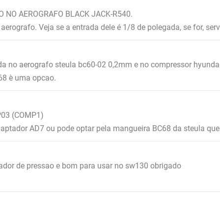
O NO AEROGRAFO BLACK JACK-R540.
erografo. Veja se a entrada dele é 1/8 de polegada, se for, serv
da no aerografo steula bc60-02 0,2mm e no compressor hyundai
68 è uma opcao.
KP03 (COMP1)
daptador AD7 ou pode optar pela mangueira BC68 da steula que 
ador de pressao e bom para usar no sw130 obrigado