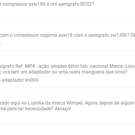
um compressor asw186 e um aerografo BC02?
 com o compressor sagyma asw18 com o aerografo sw130k? Ob
.
rógrafo Ref: MP4 - ação simples 60ml fab. nacional Marca: Li
r, vcs tem um adaptador ou uma outra mangueira que sirva?
o adaptador lin004
do aqui na Lojinha da marca Wimpel. Agora depois de algum 
irá para tal necessidade? Abraço!