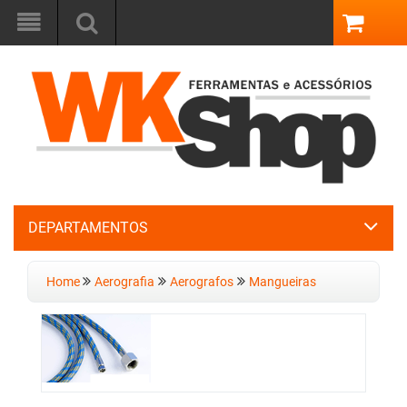
DEPARTAMENTOS
Home
Aerografia
Aerografos
Mangueiras