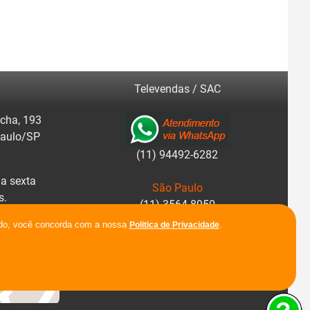
Televendas / SAC
cha, 193
Paulo/SP
(11) 94492-6282
a sexta
São Paulo
s.
(11) 3564-8950
r rotas.
ando, você concorda com a nossa
.
Politica de Privacidade