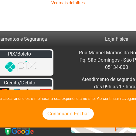
Ver mais detalhes
amentos e Segurança
Loja Física
Rua Manoel Martins da Ro
PIX/Boleto
Pq. São Domingos - São 
05134-000
Atendimento de segunda 
Crédito/Débito
das 09h às 17 hora
Clique no mapa para traça
onalizar anúncios e melhorar a sua experiência no site. Ao continuar naveg
Continuar e Fechar