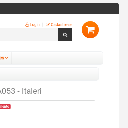
|
Login
Cadastre-se
es
53 - Italeri
omento