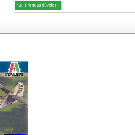
Tire suas dúvidas !