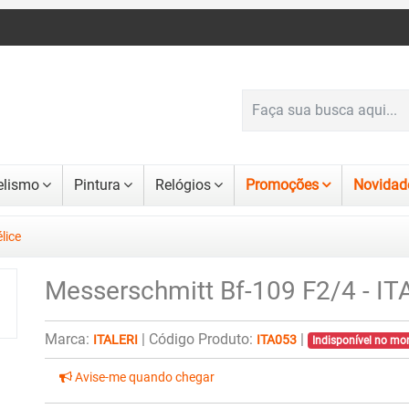
lismo
Pintura
Relógios
Promoções
Novidad
lice
Messerschmitt Bf-109 F2/4 - ITA0
Marca:
|
Código Produto:
|
ITALERI
ITA053
Indisponível no m
Avise-me quando chegar