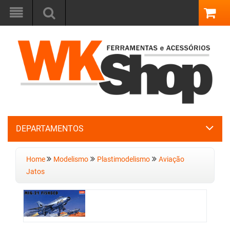
DEPARTAMENTOS
Home
Modelismo
Plastimodelismo
Aviação
Jatos