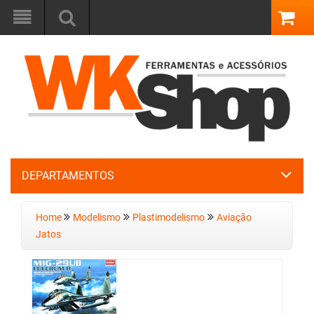
DEPARTAMENTOS
Home
Modelismo
Plastimodelismo
Aviação
Jatos