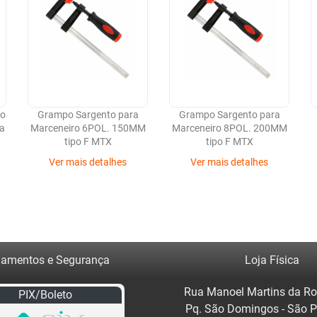
so
Grampo Sargento para
Grampo Sargento para
a
Marceneiro 6POL. 150MM
Marceneiro 8POL. 200MM
tipo F MTX
tipo F MTX
Ver mais detalhes
Ver mais detalhes
amentos e Segurança
Loja Física
Rua Manoel Martins da Ro
PIX/Boleto
Pq. São Domingos - São 