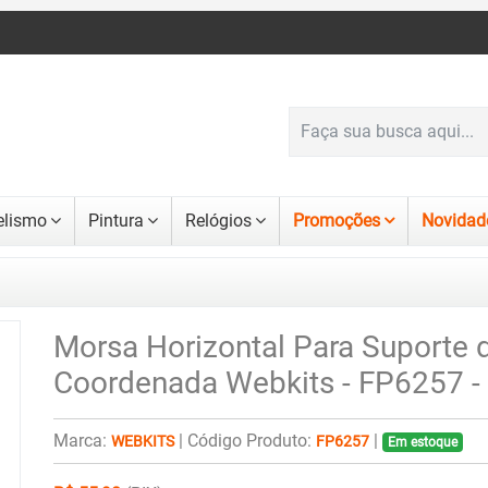
lismo
Pintura
Relógios
Promoções
Novidad
Morsa Horizontal Para Suporte 
Coordenada Webkits - FP6257 -
Marca:
|
Código Produto:
|
WEBKITS
FP6257
Em estoque