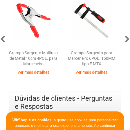
Grampo Sargento Multiuso
Grampo Sargento para
de Metal 10cm 4POL. para
Marceneiro 6POL. 150MM
M
Marceneiro
tipo F MTX
Ver mais detalhes
Ver mais detalhes
Dúvidas de clientes - Perguntas
e Respostas
WkShop e os cookies:
a gente usa cookies para personalizar
anúncios e melhorar a sua experiência no site. Ao continuar