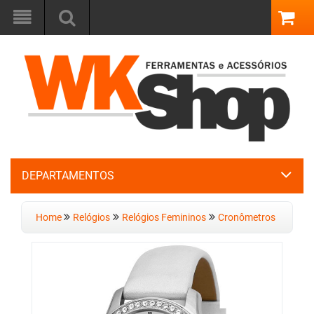
DEPARTAMENTOS
Home
Relógios
Relógios Femininos
Cronômetros