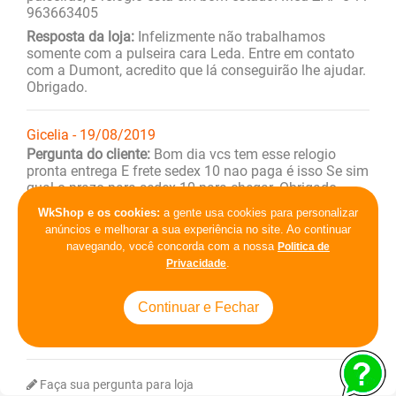
963663405
Resposta da loja:
Infelizmente não trabalhamos
somente com a pulseira cara Leda. Entre em contato
com a Dumont, acredito que lá conseguirão lhe ajudar.
Obrigado.
Gicelia - 19/08/2019
Pergunta do cliente:
Bom dia vcs tem esse relogio
pronta entrega E frete sedex 10 nao paga é isso Se sim
qual o prazo para sedex 10 para chegar. Obrigado
Resposta da loja:
Temos o produto a pronta entrega
WkShop e os cookies:
a gente usa cookies para personalizar
sim. O frete do produto infelizmente não é grátis.
anúncios e melhorar a sua experiência no site. Ao continuar
Obrigado.
navegando, você concorda com a nossa
Politica de
.
Privacidade
Lilyane - 23/07/2019
Continuar e Fechar
Pergunta do cliente:
Teria só as pulseiras para vender
Resposta da loja:
Infelizmente não temos cara Lilyane.
Faça sua pergunta para loja