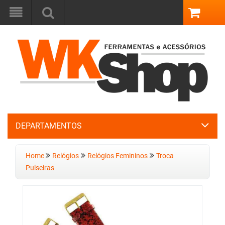
DEPARTAMENTOS
Home
Relógios
Relógios Femininos
Troca
Pulseiras