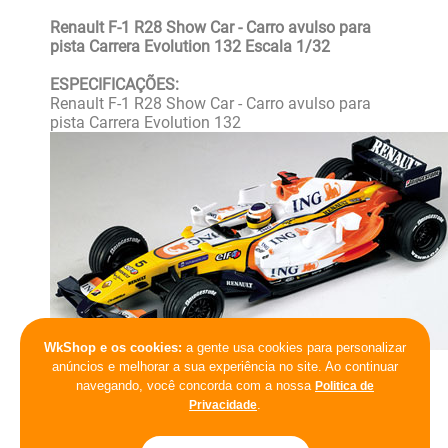
Renault F-1 R28 Show Car - Carro avulso para
pista Carrera Evolution 132 Escala 1/32
ESPECIFICAÇÕES:
Renault F-1 R28 Show Car - Carro avulso para
pista Carrera Evolution 132
WkShop e os cookies:
a gente usa cookies para personalizar
anúncios e melhorar a sua experiência no site. Ao continuar
navegando, você concorda com a nossa
Politica de
.
Privacidade
*Imagens meramente ilustrativas