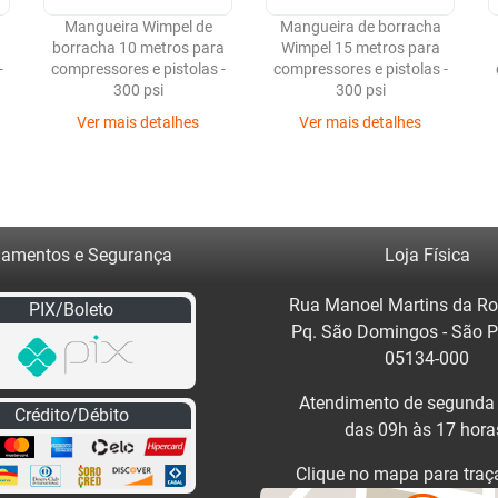
Mangueira Wimpel de
Mangueira de borracha
borracha 10 metros para
Wimpel 15 metros para
-
compressores e pistolas -
compressores e pistolas -
300 psi
300 psi
Ver mais detalhes
Ver mais detalhes
amentos e Segurança
Loja Física
Rua Manoel Martins da Ro
PIX/Boleto
Pq. São Domingos - São 
05134-000
Atendimento de segunda 
Crédito/Débito
das 09h às 17 hora
Clique no mapa para traça