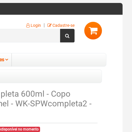
|
Login
Cadastre-se
es
pleta 600ml - Copo
Anel - WK-SPWcompleta2 -
ndisponível no momento