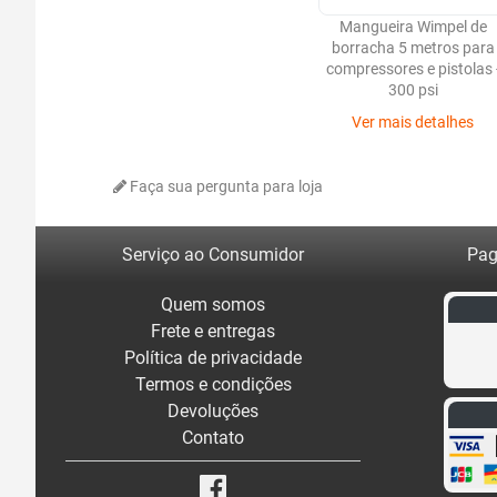
Mangueira Wimpel de
borracha 5 metros para
compressores e pistolas 
300 psi
Ver mais detalhes
Faça sua pergunta para loja
Serviço ao Consumidor
Pag
Quem somos
Frete e entregas
Política de privacidade
Termos e condições
Devoluções
Contato