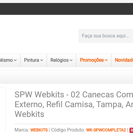
lismo
Pintura
Relógios
Promoções
Novidad
SPW Webkits - 02 Canecas Com
Externo, Refil Camisa, Tampa, 
Webkits
Marca:
|
Código Produto:
|
WEBKITS
WK-SPWCOMPLETA2
I