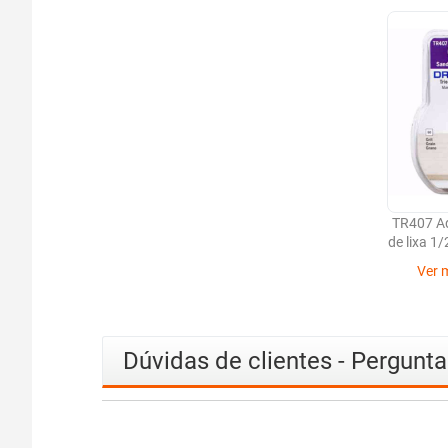
TR407 Ad
de lixa 1/
Ver 
Dúvidas de clientes - Pergunt