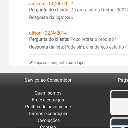
Jucimar - 05/06/2014
Pergunta do cliente:
Dá pra usar na Dremel 300?
Resposta da loja:
Sim.
uilson - 22/4/2014
Pergunta do cliente:
Poço retirar o produto?
Resposta da loja:
Pode sim, o endereço esta no f
Faça sua pergunta para loja
Serviço ao Consumidor
Paga
Quem somos
Frete e entregas
Política de privacidade
Termos e condições
Devoluções
Contato