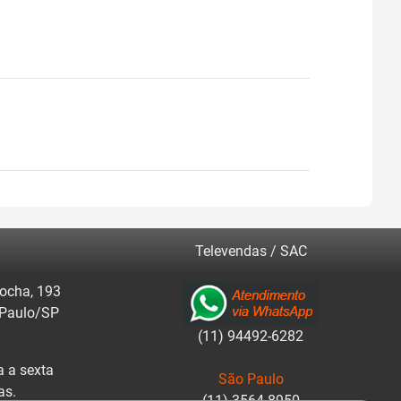
Televendas / SAC
ocha, 193
 Paulo/SP
(11) 94492-6282
 a sexta
São Paulo
as.
(11) 3564-8950