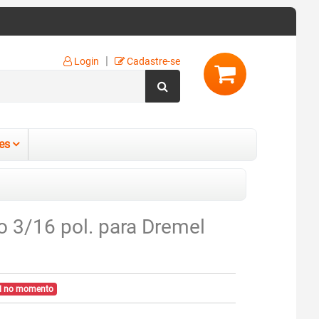
|
Login
Cadastre-se
es
o 3/16 pol. para Dremel
el no momento