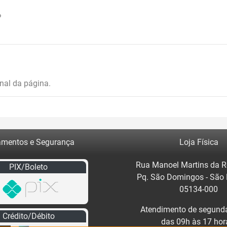
?
inal da página.
mentos e Segurança
Loja Física
Rua Manoel Martins da R
PIX/Boleto
Pq. São Domingos - São
05134-000
Atendimento de segunda
Crédito/Débito
das 09h às 17 hor