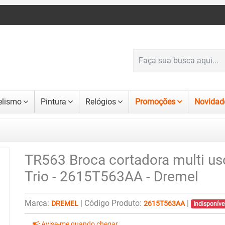
lismo
Pintura
Relógios
Promoções
Novidad
TR563 Broca cortadora multi us
Trio - 2615T563AA - Dremel
Marca:
|
Código Produto:
|
DREMEL
2615T563AA
Indisponív
Avise-me quando chegar