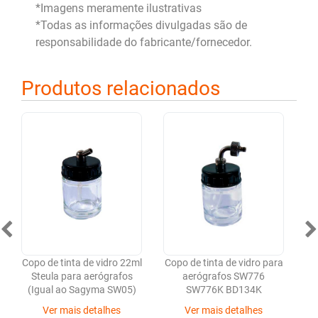
*Imagens meramente ilustrativas
*Todas as informações divulgadas são de
responsabilidade do fabricante/fornecedor.
Produtos relacionados
Copo de tinta de vidro 22ml
Copo de tinta de vidro para
D
Steula para aerógrafos
aerógrafos SW776
(Igual ao Sagyma SW05)
SW776K BD134K
Ver mais detalhes
Ver mais detalhes