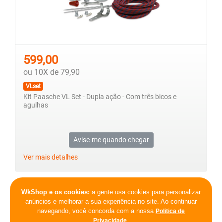
599,00
ou 10X de 79,90
VLset
Kit Paasche VL Set - Dupla ação - Com três bicos e
agulhas
Avise-me quando chegar
Ver mais detalhes
Primeira
Voltar
1
2
3
4
5
6
7
WkShop e os cookies:
a gente usa cookies para personalizar
anúncios e melhorar a sua experiência no site. Ao continuar
8
Próxima
Última
navegando, você concorda com a nossa
Politica de
.
Privacidade