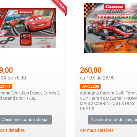
INDISPONÍVEL
9,00
260,00
10X de 76,90
ou 10X de 28,90
25179
CAR62200
rama Evolution Disney Carros 2
Autorama Carrera Go!!! Fórm
d Grand Prix - 1/32
CUP, Ferrari e McLaren PRO
MAIS 2 CARRINHOS EXTRAS
GRÁTIS
Avise-me quando chegar
Avise-me quando chega
mais detalhes
Ver mais detalhes