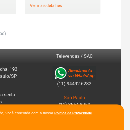
Ver mais detalhes
os)
Televendas / SAC
cha, 193
Paulo/SP
(11) 94492-6282
a sexta
São Paulo
s.
(11) 3564-8950
r rotas.
ando, você concorda com a nossa
.
Politica de Privacidade