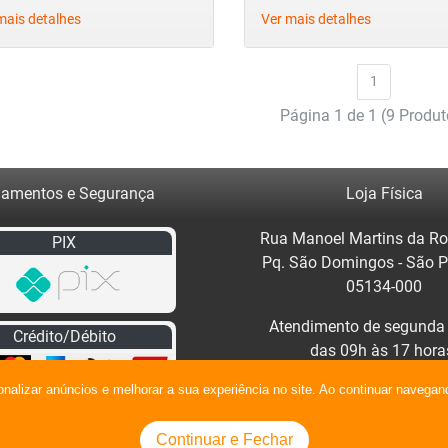
mais detalhes
Ver mais detalhes
1
Página 1 de 1 (9 Produt
amentos e Segurança
Loja Física
Rua Manoel Martins da Ro
PIX
Pq. São Domingos - São 
05134-000
Atendimento de segunda 
Crédito/Débito
das 09h às 17 hora
Clique no mapa para traça
onalizar anúncios e melhorar a sua experiência no site. Ao continuar naveg
Continuar e Fechar