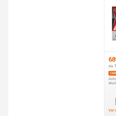
68
ou 
CAR
Auto
Worl
Ver 