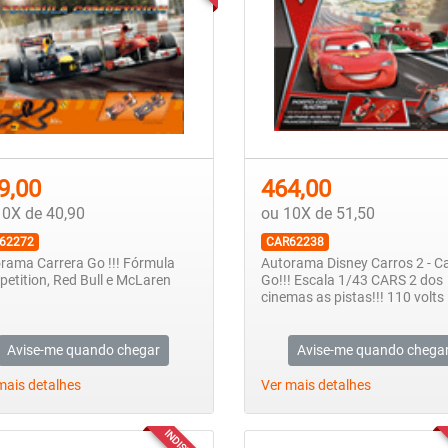
9,00
464,00
10X de 40,90
ou 10X de 51,50
62272
CAR62238
rama Carrera Go !!! Fórmula
Autorama Disney Carros 2 - C
etition, Red Bull e McLaren
Go!!! Escala 1/43 CARS 2 dos
cinemas as pistas!!! 110 volts
Avise-me quando chegar
Avise-me quando chega
mais detalhes
Ver mais detalhes