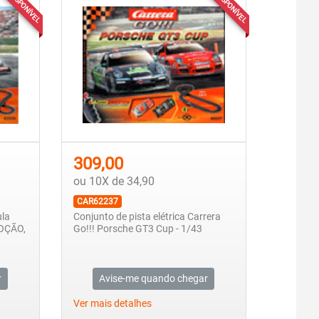
INDISPONÍVEL
INDISPONÍVEL
309,00
ou 10X de 34,90
CAR62237
ula
Conjunto de pista elétrica Carrera
MOÇÃO,
Go!!! Porsche GT3 Cup - 1/43
r
Avise-me quando chegar
Ver mais detalhes