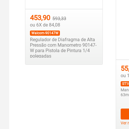
453,90
593,33
ou 6X de 84,08
Walcom-90147W
Regulador de Diafragma de Alta
Pressão com Manometro 90147-
W para Pistola de Pintura 1/4
polegadas
55
ou 
ST1
Manô
63mm
Ver 