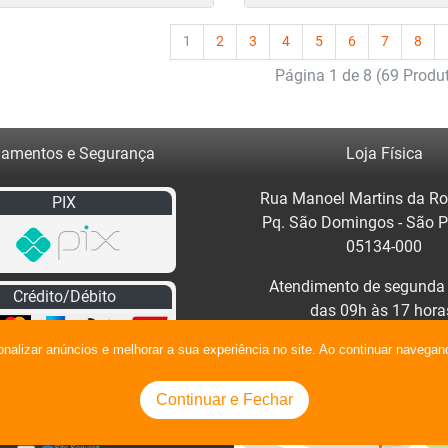
1
2
3
4
5
6
7
8
Página 1 de 8 (69 Produ
amentos e Segurança
Loja Física
Rua Manoel Martins da Ro
PIX
Pq. São Domingos - São 
05134-000
Atendimento de segunda 
Crédito/Débito
das 09h às 17 hora
Clique no mapa para traça
onalizar anúncios e melhorar a sua experiência no site. Ao continuar naveg
Continuar e Fechar