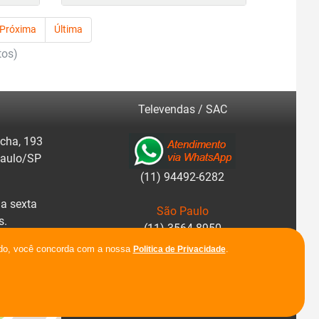
Próxima
Última
tos)
Televendas / SAC
cha, 193
Paulo/SP
(11) 94492-6282
a sexta
São Paulo
s.
(11) 3564-8950
r rotas.
ando, você concorda com a nossa
.
Politica de Privacidade