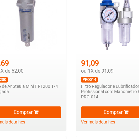
,69
91,09
2X de 52,00
ou 1X de 91,09
1200
PRO014
ro de Ar Steula Mini FT-1200 1/4
Filtro Regulador e Lubrificado
gada
Profissional com Manometro
PRO-014
Comprar
Comprar
mais detalhes
Ver mais detalhes