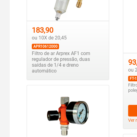
183,90
ou 10X de 20,45
APR10612000
Filtro de ar Arprex AF1 com
regulador de pressão, duas
93
saídas de 1/4 e dreno
ou 
automático
FT-
Filt
pole
Ver 