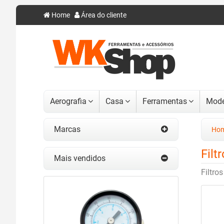
Home
Área do cliente
Aerografia
Casa
Ferramentas
Mode
Marcas
Ho
Fil
Mais vendidos
Filtro