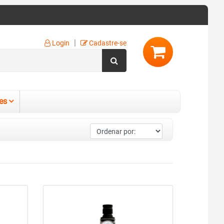
|
Login
Cadastre-se
es