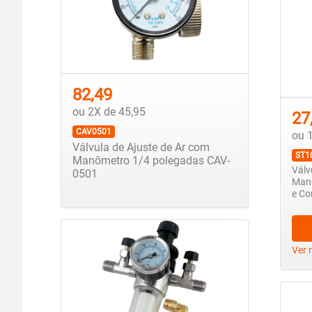
82,49
ou 2X de 45,95
27
CAV0501
ou 
Válvula de Ajuste de Ar com
ST1
Manômetro 1/4 polegadas CAV-
Válv
0501
Manó
e Co
Ver 