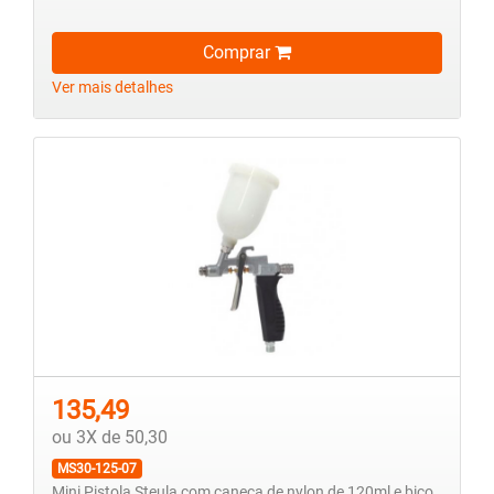
Comprar
Ver mais detalhes
135,49
ou 3X de 50,30
MS30-125-07
Mini Pistola Steula com caneca de nylon de 120ml e bico