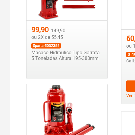
99,90
149,90
60
ou 2X de 55,45
ou 
Sparta-5032355
Macaco Hidráulico Tipo Garrafa
ST1
5 Toneladas Altura 195-380mm
Cali
Ver 