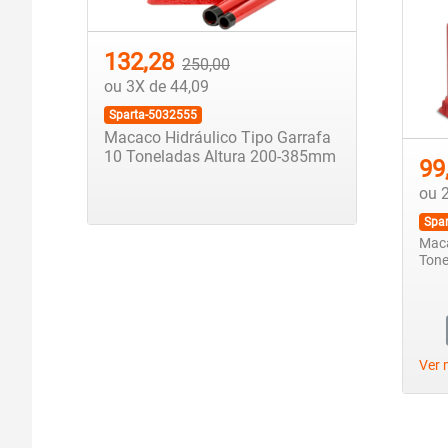
132,28
250,00
ou 3X de 44,09
Sparta-5032555
Macaco Hidráulico Tipo Garrafa
10 Toneladas Altura 200-385mm
99
ou 
Spa
Maca
Tone
Ver 