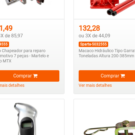
1,49
132,28
3X de 85,97
ou 3X de 44,09
4555
Sparta-5032555
 Chapeador para reparo
Macaco Hidráulico Tipo Garra
motivo 7 peças - Martelo e
Toneladas Altura 200-385mm
so MTX
Comprar
Comprar
mais detalhes
Ver mais detalhes