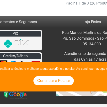
Página 1 de 3 (26 Produ
amentos e Segurança
Loja Física
Rua Manoel Martins da Ro
PIX
Pq. São Domingos - São 
05134-000
Atendimento de segunda 
Crédito/Débito
das 09h às 17 hora
Clique no mapa para traça
onalizar anúncios e melhorar a sua experiência no site. Ao continuar naveg
Continuar e Fechar