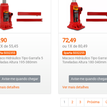
,90
72,49
2X de 55,45
ou 1X de 80,49
rta-5032355
Sparta-5032255
co Hidráulico Tipo Garrafa 5
Macaco Hidráulico Tipo Garra
ladas Altura 195-380mm
Toneladas Altura 180-340mm
Avise-me quando chegar
Avise-me quando chega
mais detalhes
Ver mais detalhes
1
2
3
Próxima