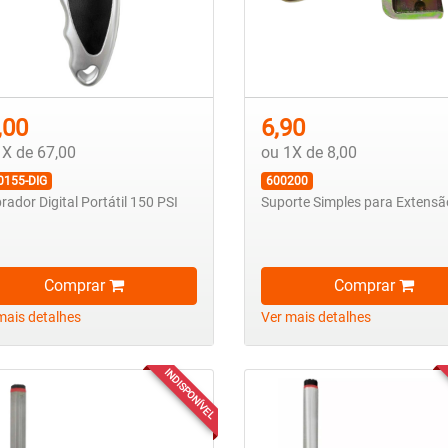
,00
6,90
1X de 67,00
ou 1X de 8,00
0155-DIG
600200
brador Digital Portátil 150 PSI
Suporte Simples para Extensã
Comprar
Comprar
mais detalhes
Ver mais detalhes
INDISPONÍVEL