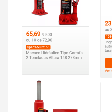
23
ou 
65,69
99,00
108
ou 1X de 72,90
Jogo
auto
Sparta-5032155
tas
Macaco Hidráulico Tipo Garrafa
2 Toneladas Altura 148-278mm
Ver 