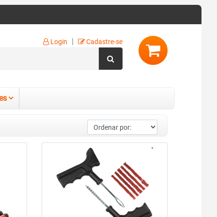
|
Login
Cadastre-se
es