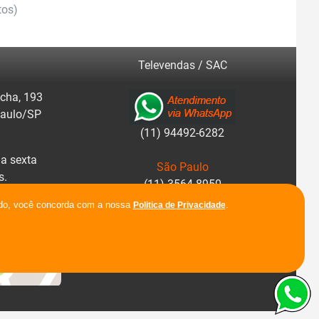
tos)
Televendas / SAC
cha, 193
Paulo/SP
(11) 94492-6282
a sexta
São Paulo
s.
(11) 3564-8950
r rotas.
ando, você concorda com a nossa
.
Politica de Privacidade