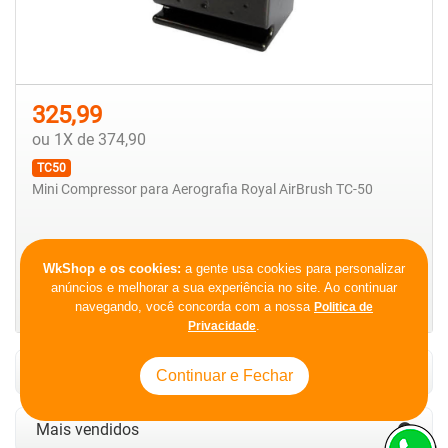
325,99
ou 1X de 374,90
TC50
Mini Compressor para Aerografia Royal AirBrush TC-50
WkShop e os cookies:
a gente usa cookies para personalizar
Comprar
anúncios e melhorar a sua experiência no site. Ao continuar
Ver mais detalhes
navegando, você concorda com a nossa
Politica de
.
Privacidade
Marcas
Mais vendidos