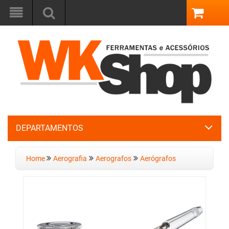
DEPARTAMENTOS
Home
Aerografia
Aerografos
Aerógrafos