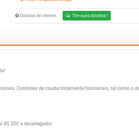
Dúvidas de clientes
Tire suas dúvidas !
la!
ais. Controles de cauda totalmente funcionais, tal como o do 
8V 4S 20C e recarregador