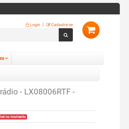
|
Login
Cadastre-se
es
 rádio - LX08006RTF -
ível no momento