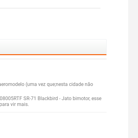
 aeromodelo (uma vez que;nesta cidade não
X08005RTF SR-71 Blackbird - Jato bimotor, esse
ara vir mais.