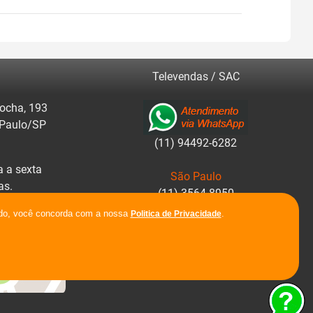
Televendas / SAC
ocha, 193
 Paulo/SP
(11) 94492-6282
 a sexta
São Paulo
as.
(11) 3564-8950
ar rotas.
ando, você concorda com a nossa
.
Politica de Privacidade