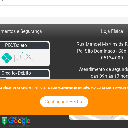
mentos e Segurança
Loja Física
Rua Manoel Martins da R
PIX/Boleto
Pq. São Domingos - São
05134-000
Atendimento de segunda
Crédito/Débito
das 09h às 17 hor
Clique no mapa para traç
onalizar anúncios e melhorar a sua experiência no site. Ao continuar naveg
Continuar e Fechar