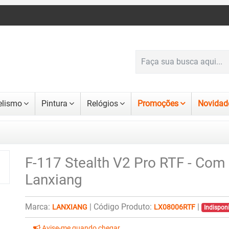
lismo
Pintura
Relógios
Promoções
Novidad
F-117 Stealth V2 Pro RTF - Com
Lanxiang
Marca:
|
Código Produto:
|
LANXIANG
LX08006RTF
Indispon
Avise-me quando chegar