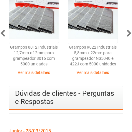
Grampos 8012 Industriais
Grampos 9022 Industriais
Gr
12,7mm x 12mm para
5,8mm x 22mm para
grampeador 8016 com
grampeador NS5040 e
5000 unidades
422J com 5000 unidades
4
Ver mais detalhes
Ver mais detalhes
Dúvidas de clientes - Perguntas
e Respostas
Junior - 28/03/2015