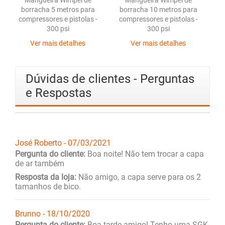
Mangueira Wimpel de
Mangueira Wimpel de
borracha 5 metros para
borracha 10 metros para
compressores e pistolas -
compressores e pistolas -
c
300 psi
300 psi
Ver mais detalhes
Ver mais detalhes
Dúvidas de clientes - Perguntas
e Respostas
José Roberto - 07/03/2021
Pergunta do cliente:
Boa noite! Não tem trocar a capa
de ar também
Resposta da loja:
Não amigo, a capa serve para os 2
tamanhos de bico.
Brunno - 18/10/2020
Pergunta do cliente:
Boa tarde amigo! Tenho uma SGK