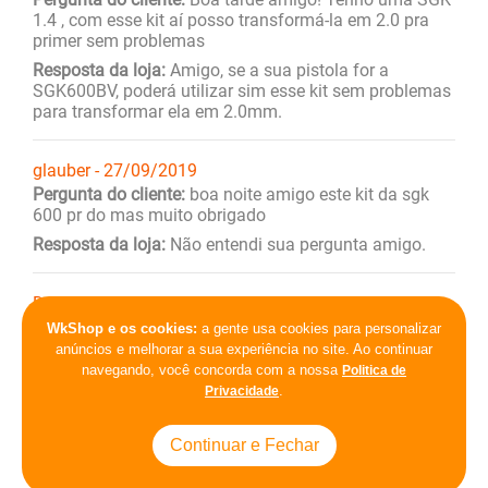
1.4 , com esse kit aí posso transformá-la em 2.0 pra
primer sem problemas
Resposta da loja:
Amigo, se a sua pistola for a
SGK600BV, poderá utilizar sim esse kit sem problemas
para transformar ela em 2.0mm.
glauber - 27/09/2019
Pergunta do cliente:
boa noite amigo este kit da sgk
600 pr do mas muito obrigado
Resposta da loja:
Não entendi sua pergunta amigo.
Dennis Riva - 09/05/2017
Pergunta do cliente:
ola, tenho uma pistola devilbiss
WkShop e os cookies:
a gente usa cookies para personalizar
flg 515-13, comprada aqui mesmo, mas gostaria de
anúncios e melhorar a sua experiência no site. Ao continuar
transforma-la numa 2.0 para aplicação de primer. o kit
navegando, você concorda com a nossa
Politica de
agulha e bico da sgk serve na flg, correto? posso
.
Privacidade
comprar o kit 2.0 da sgk sem problemas? desde ja
agradeço pela atenção
Continuar e Fechar
Resposta da loja:
Amigo, o senhor precisa do kit
k5041-20. Obrigado.