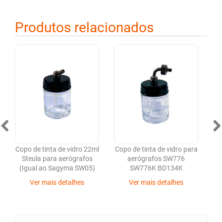
Produtos relacionados
Copo de tinta de vidro 22ml
Copo de tinta de vidro para
D
Steula para aerógrafos
aerógrafos SW776
(Igual ao Sagyma SW05)
SW776K BD134K
Ver mais detalhes
Ver mais detalhes