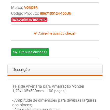
Marca:
VONDER
Código Produto:
8067105124-100UN
Indisponível no momento
Avise-me quando chegar
Tire suas dúvidas !
Descrição
Tela de Alvenaria para Amarração Vonder
1,20x105x500mm - 100 peças;
- Amplitude de dimensões para diversas larguras
dos blocos;
- Alta resistência mecânica;